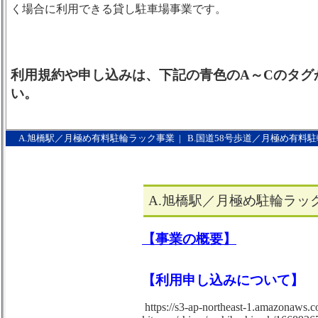
く場合に利用できる貸し駐車場事業です。
利用規約や申し込みは、下記の青色のA～Cのタグ
い。
A.旭橋駅／月極め有料駐輪ラック事業
|
B.国道58号歩道／月極め有料
A.旭橋駅／月極め駐輪ラッ
【事業の概要】
【利用申し込みについて】
https://s3-ap-northeast-1.amazonaws.