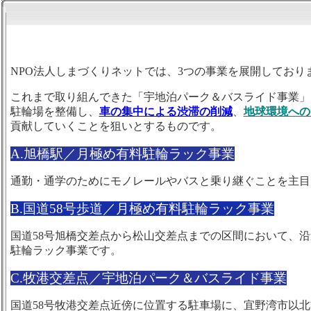
NPO法人しまづくりネットでは、3つの事業を展開しており
これまで取り組んできた「宇地泊パーク＆バスライド事業」
駐輪場を整備し、
車の集中による渋滞の削減
、
地球環境への
貢献していくことを狙いとするものです。
A.旭橋駅／月極め有料駐輪ラック事業
通勤・通学のためにモノレールやバスと乗り継ぐことを主目
B.国道58号
歩道／月極め有料駐輪ラック事業
国道58号旭橋交差点から松山交差点までの区間において、
駐輪ラック事業です。
C.牧港交差点／宇地泊パーク＆バスラ
イド事業
国道58号牧港交差点近傍に位置する駐車場に、宜野湾市以